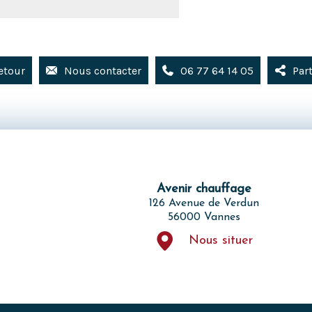
etour
Nous contacter
06 77 64 14 05
Par
Avenir chauffage
126 Avenue de Verdun
56000 Vannes
Nous situer