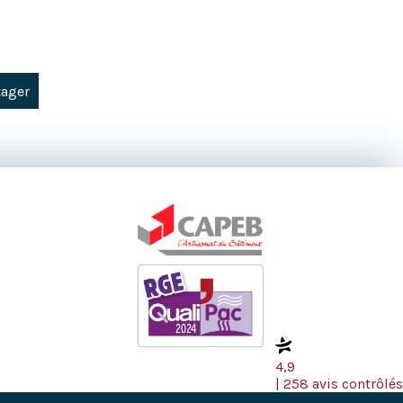
tager
4,9
| 258 avis contrôlés