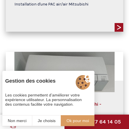
Installation d'une PAC air/air Mitsubishi
Gestion des cookies
Les cookies permettent d’améliorer votre
expérience utilisateur. La personnalisation
Installation d'une PAC air air Mitsubishi -
des contenus facilite votre navigation.
Climatisation réversible
Non merci
Je choisis
Ok pour moi
06 77 64 14 05
Chantier réalisé à : Sarzeau
4,9