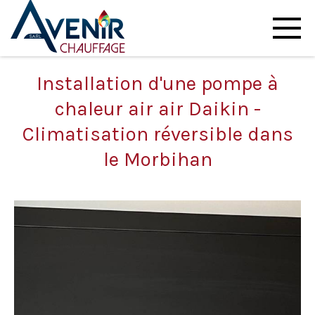
Installation d'une pompe à
chaleur air air Daikin -
Climatisation réversible dans
le Morbihan