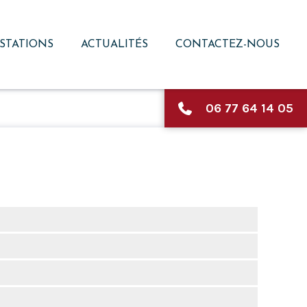
STATIONS
ACTUALITÉS
CONTACTEZ-NOUS
06 77 64 14 05