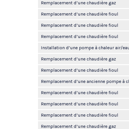
Remplacement d’une chaudière gaz
Remplacement d’une chaudière fioul
Remplacement d’une chaudière fioul
Remplacement d’une chaudière fioul
Installation d’une pompe à chaleur air/ea
Remplacement d’une chaudière gaz
Remplacement d’une chaudière fioul
Remplacement d’une ancienne pompe à c
Remplacement d’une chaudière fioul
Remplacement d’une chaudière fioul
Remplacement d’une chaudière fioul
Remplacement d’une chaudière gaz