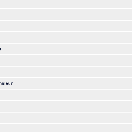
u
haleur