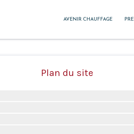
AVENIR CHAUFFAGE
PRE
Plan du site