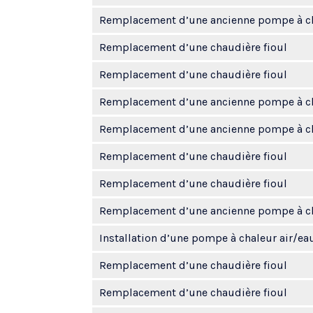
Remplacement d’une ancienne pompe à c
Remplacement d’une chaudière fioul
Remplacement d’une chaudière fioul
Remplacement d’une ancienne pompe à c
Remplacement d’une ancienne pompe à c
Remplacement d’une chaudière fioul
Remplacement d’une chaudière fioul
Remplacement d’une ancienne pompe à c
Installation d’une pompe à chaleur air/ea
Remplacement d’une chaudière fioul
Remplacement d’une chaudière fioul