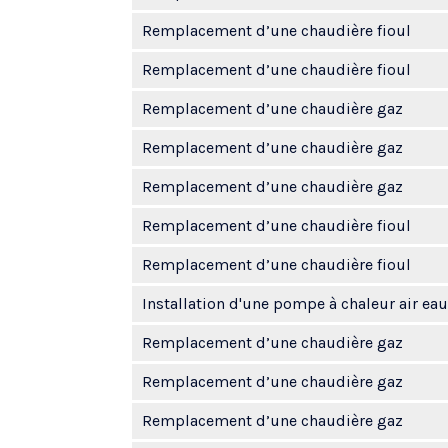
Remplacement d’une chaudière fioul
Remplacement d’une chaudière fioul
Remplacement d’une chaudière gaz
Remplacement d’une chaudière gaz
Remplacement d’une chaudière gaz
Remplacement d’une chaudière fioul
Remplacement d’une chaudière fioul
Installation d'une pompe à chaleur air e
Remplacement d’une chaudière gaz
Remplacement d’une chaudière gaz
Remplacement d’une chaudière gaz