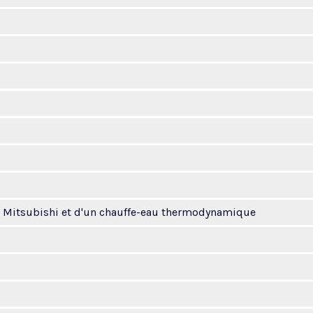
au Mitsubishi et d'un chauffe-eau thermodynamique