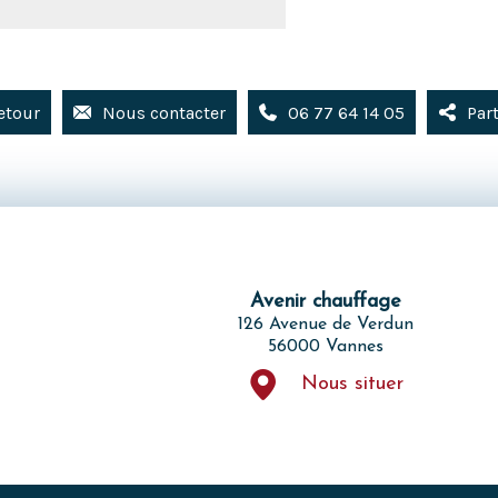
etour
Nous contacter
06 77 64 14 05
Par
Avenir chauffage
126 Avenue de Verdun
56000 Vannes
Nous situer