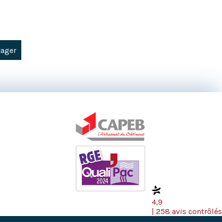
tager
4,9
| 258 avis contrôlés