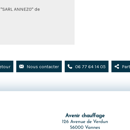
ée "SARL ANNEZO" de
etour
Nous contacter
06 77 64 14 05
Par
Avenir chauffage
126 Avenue de Verdun
56000 Vannes