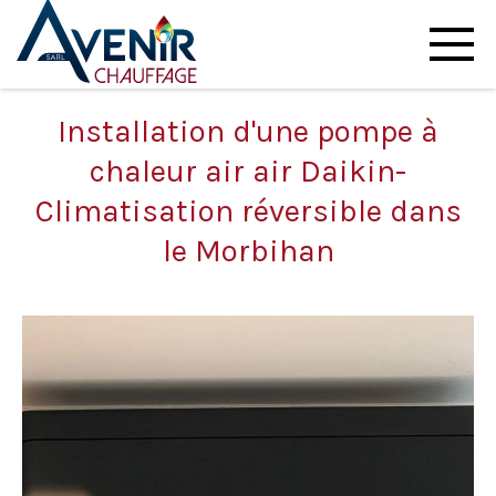
Installation d'une pompe à
chaleur air air Daikin-
Climatisation réversible dans
le Morbihan